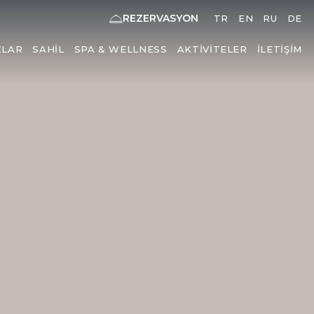
REZERVASYON
TR
EN
RU
DE
ZLAR
SAHIL
SPA & WELLNESS
AKTIVITELER
İLETIŞIM