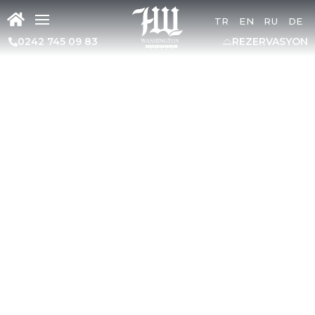
TR
EN
RU
DE
0242 745 09 83
REZERVASYON