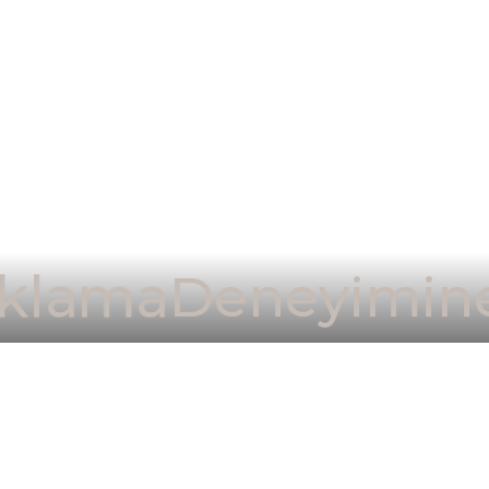
klama
Deneyimine