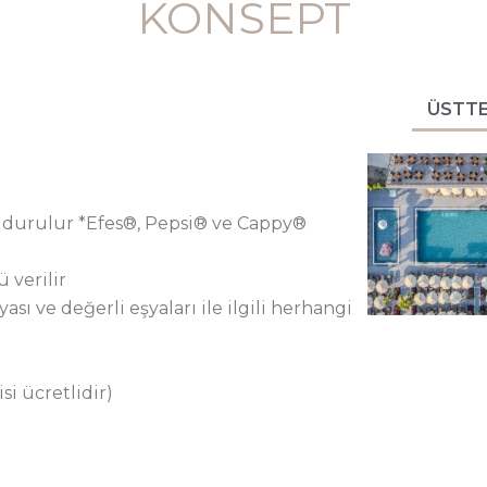
KONSEPT
ÜSTT
doldurulur *Efes®, Pepsi® ve Cappy®
 verilir
ası ve değerli eşyaları ile ilgili herhangi
si ücretlidir)