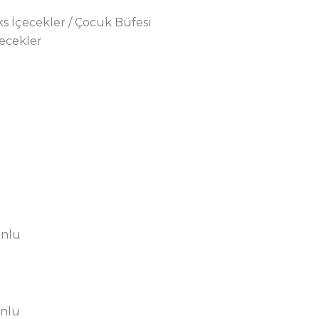
ks İçecekler / Çocuk Büfesi
çecekler
onlu
onlu