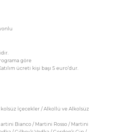
yonlu
dir.
programa göre
Katılım ücreti kişi başı 5 euro’dur.
Alkolsüz İçecekler / Alkollü ve Alkolsüz
artini Bianco / Martini Rosso / Martini
dka / Gilbey’s Vodka / Gordon’s Gin /