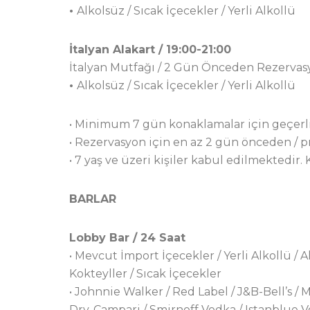
•
Alkolsüz / Sıcak İçecekler / Yerli Alkollü
İtalyan Alakart / 19:00-21:00
İtalyan Mutfağı / 2 Gün Önceden Rezervas
•
Alkolsüz / Sıcak İçecekler / Yerli Alkollü
• Minimum 7 gün konaklamalar için geçerli
• Rezervasyon için en az 2 gün önceden / 
• 7 yaş ve üzeri kişiler kabul edilmektedir. 
BARLAR
Lobby Bar / 24 Saat
• Mevcut İmport İçecekler / Yerli Alkollü / 
Kokteyller / Sıcak İçecekler
• Johnnie Walker / Red Label / J&B-Bell’s / M
Dry-Campari / Smirnoff Vodka / Istanblue Vo