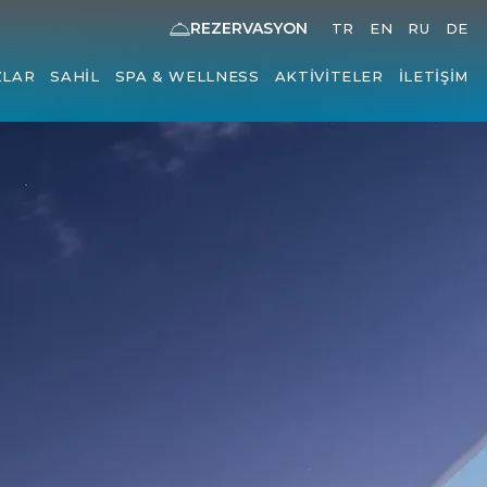
REZERVASYON
TR
EN
RU
DE
ZLAR
SAHIL
SPA & WELLNESS
AKTIVITELER
İLETIŞIM