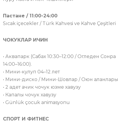
Пастане / 11:00-24:00
Sıcak içecekler / Türk Kahvesi ve Kahve Çeşitleri
ЧОКУКЛАР ИЧИН
• Аквапарк (Сабах 10:30–12:00 / Огледен Сонра
14:00–16:00).
• Мини-кулуп 04–12 лет
• Мини-диско / Мини-Шовлар / Оюн аланлары
• 2 адет ачик чочук юзме хавузу
• Капалы чочук хавузу
• Günlük çocuk animasyonu
СПОРТ И ФИТНЕС