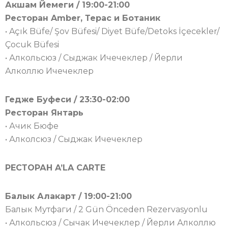
Акшам Йемеги / 19:00-21:00
Ресторан Amber, Терас и Ботаник
• Açık Büfe/ Şov Büfesi/ Diyet Büfe/Detoks İçecekler/
Çocuk Büfesi
• Алкольсюз / Сыджак Ичечеклер / Йерли
Алколлю Ичечеклер
Гедже Буфеси / 23:30-02:00
Ресторан Янтарь
• Ачик Бюфе
• Алколсюз / Сыджак Ичечеклер
РЕСТОРАН A’LA CARTE
Балык Алакарт / 19:00-21:00
Балык Мутфаги / 2 Gün Önceden Rezervasyonlu
• Алкольсюз / Сычак Ичечеклер / Йерли Алколлю