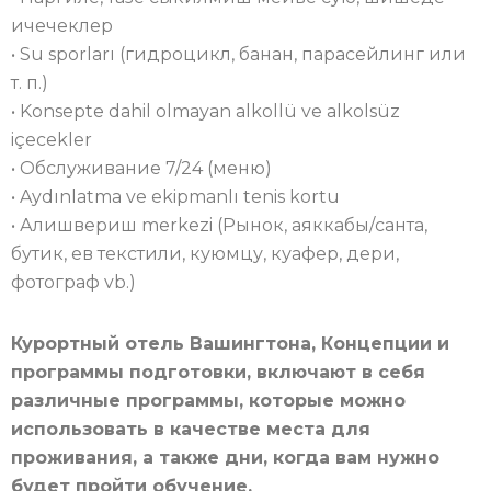
ичечеклер
• Su sporları (гидроцикл, банан, парасейлинг или
т. п.)
• Konsepte dahil olmayan alkollü ve alkolsüz
içecekler
• Обслуживание 7/24 (меню)
• Aydınlatma ve ekipmanlı tenis kortu
• Алишвериш merkezi (Рынок, аяккабы/санта,
бутик, ев текстили, куюмцу, куафер, дери,
фотограф vb.)
Курортный отель Вашингтона, Концепции и
программы подготовки, включают в себя
различные программы, которые можно
использовать в качестве места для
проживания, а также дни, когда вам нужно
будет пройти обучение.