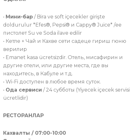
•
Мини-бар
/ Bira ve soft içecekler girişte
doldurulur *Efes®, Pepsi® и Cappy® Juice* /ее
пистолет Su ve Soda ilave edilir
• Кетле + Чай и Кахве сети садеце гириш гюню
верилир
• Emanet kasa ücretsizdir. Отель, мисафирин и
другие отели, или другие места, где вы
находитесь, в Кабуле и т.д.
• Wi-Fi доступен в любое время суток.
•
Ода сервиси
/ 24 субботы (Yiyecek içecek servisi
ücretlidir)
РЕСТОРАНЛАР
Кахвалты / 07:00-10:00