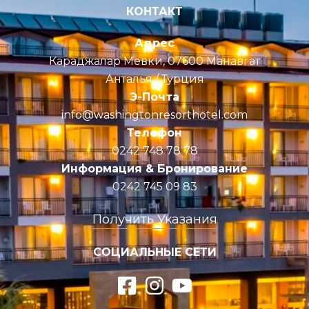
КОНТАКТ
Адрес
Караджалар Мевки, 07600 Манавгат
Анталья / Турция
Э-Почта
info@washingtonresorthotel.com
Телефон
0242 748 78 78
Информация & Бронирование
0242 745 09 83
Получить Указания
СОЦИАЛЬНЫЕ СЕТИ