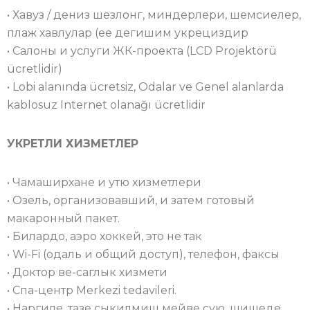
• Хавуз / дениз шезлонг, миндерлери, шемсиелер,
плаж хавлулар (ее дегишим укрециздир
• Салоны и услуги ЖК-проекта (LCD Projektörü
ücretlidir)
• Lobi alanında ücretsiz, Odalar ve Genel alanlarda
kablosuz Internet olanağı ücretlidir
УКРЕТЛИ ХИЗМЕТЛЕР
• Чамаширхане и утю хизметлери
• Озель, организовавший, и затем готовый
макаронный пакет.
• Билардо, аэро хоккей, это не так
• Wi-Fi (одаль и общий доступ), телефон, факсы
• Доктор ве-саглык хизмети
• Спа-центр Merkezi tedavileri.
• Наргиле, тазе сыкилмиш мейве сую, шишеде