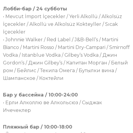
Лобби-бар / 24 субботы
• Mevcut İmport İçecekler / Yerli Alkollü / Alkolsüz
İçecekler / Alkollü ve Alkolsüz Kokteyller / Sıcak
İçecekler
• Johnnie Walker / Red Label / J&B-Bell’s / Martini
Bianco / Martini Rosso / Martini Dry-Campari / Smirnoff
Vodka / Istanblue Vodka / Gilbey’s Vodka / Джин
Gordon’s / Джин Gilbey’s / Капитан Морган / Белый
ром / Бейлис / Текила Омега / Бутылки вина /
Шампанское / Коктейли
Бар у бассейна / 10:00-24:00
• Ерли Алколлю ве Алкольсюз / Сыджак
Ичечеклер
Пляжный бар / 10:00-18:00