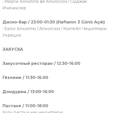
• Йерли Алколлю ве Алколсюз / Сыджак
Ичечеклер
Диско-бар / 23:00-01:30 (Haftanın 3 Günü Açık)
• Ерли Алколлю / Алколсюз / Коктейл Чешитлери
Укрециз
ЗАКУСКА
Закусочный ресторан / 12:30-16:00
Гёзлеме / 11:30-16:00
Дондурма / 13:00-16:00
Пастане / 11:00-18:00
Куру паста и кек чешитлери