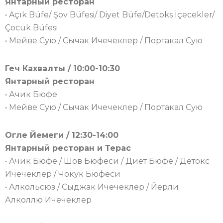
Янтарный ресторан
• Açık Büfe/ Şov Büfesi/ Diyet Büfe/Detoks İçecekler/
Çocuk Büfesi
• Мейве Сую / Сычак Ичечеклер / Портакал Сую
Геч Кахвалты / 10:00-10:30
Янтарный ресторан
• Ачик Бюфе
• Мейве Сую / Сычак Ичечеклер / Портакал Сую
Огле Йемеги / 12:30-14:00
Янтарный ресторан и Терас
• Ачик Бюфе / Шов Бюфеси / Диет Бюфе / Детокс
Ичечеклер / Чокук Бюфеси
• Алкольсюз / Сыджак Ичечеклер / Йерли
Алколлю Ичечеклер