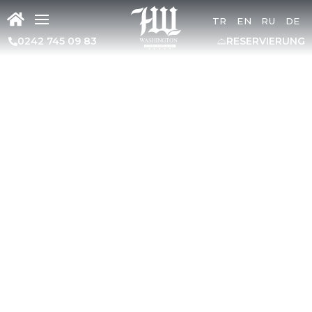
TR
EN
RU
DE
0242 745 09 83
RESERVIERUNG