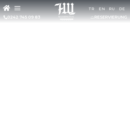
TR
EN
RU
DE
0242 745 09 83
RESERVIERUNG